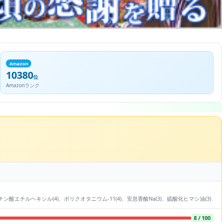
Amazon
10380
位
Amazonランク
エチルヘキシル(4)、ポリクオタニウム-11(4)、安息香酸Na(3)、硫酸化ヒマシ油(3)
8 / 100