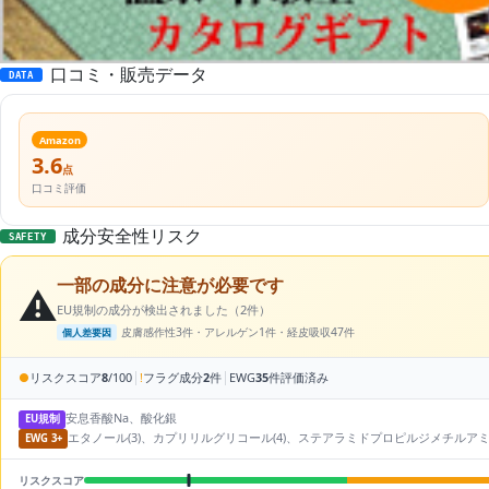
口コミ・販売データ
DATA
Amazon
3.6
点
口コミ評価
成分安全性リスク
SAFETY
一部の成分に注意が必要です
⚠️
EU規制の成分が検出されました（2件）
皮膚感作性3件・アレルゲン1件・経皮吸収47件
個人差要因
|
|
●
リスクスコア
8
/100
!
フラグ成分
2
件
EWG
35
件評価済み
安息香酸Na、酸化銀
EU規制
エタノール(3)、カプリリルグリコール(4)、ステアラミドプロピルジメチルアミン(
EWG 3+
リスクスコア