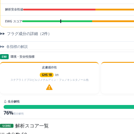
解析安全性値
EWG スコア
フラグ成分の詳細（2件）
各指標の解説
環境・安全性指標
ENV
皮膚感作性
GHS 1B
3件
ステアラミドプロピルジメチルアミン・フェノキシエタノール他
生分解性
76%
易分解性
解析スコア一覧
SCORE