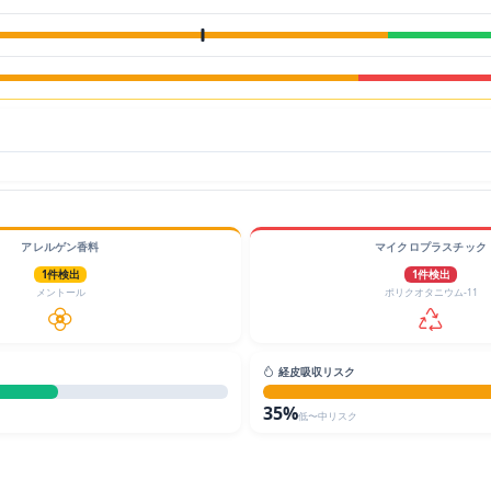
アレルゲン香料
マイクロプラスチック
1件検出
1件検出
メントール
ポリクオタニウム-11
経皮吸収リスク
35%
低〜中リスク