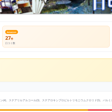
Amazon
27
件
口コミ数
4)、ステアリルアルコール(3)、ステアロキシプロピルトリモニウムクロリド(5)、パルミチン酸