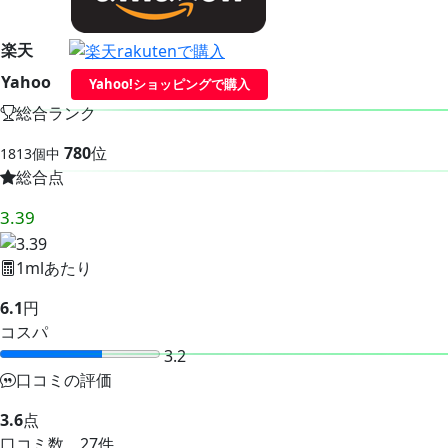
楽天
Yahoo
Yahoo!ショッピングで購入
総合ランク
780
位
1813個中
総合点
3.39
1mlあたり
6.1
円
コスパ
3.2
口コミの評価
3.6
点
口コミ数 27件