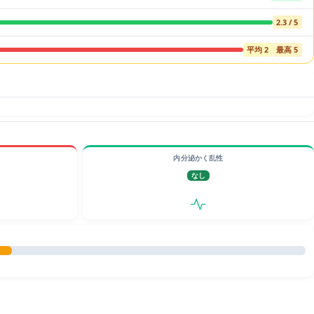
2.3 / 5
平均 2
最高 5
内分泌かく乱性
なし