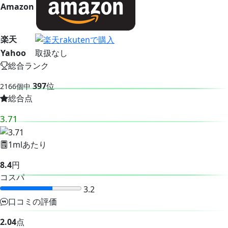
Amazon
楽天
Yahoo
取扱なし
総合ランク
397
位
2166個中
総合点
3.71
1mlあたり
8.4
円
コスパ
3.2
口コミの評価
2.04
点