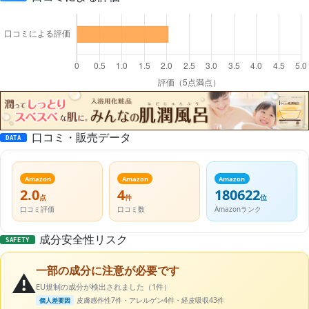
口コミ・販売データ
DATA
Amazon
Amazon
Amazon
2.0
4
180622
点
件
位
口コミ評価
口コミ数
Amazonランク
成分安全性リスク
SAFETY
一部の成分に注意が必要です
⚠️
EU規制の成分が検出されました（1件）
皮膚感作性7件・アレルゲン4件・経皮吸収43件
個人差要因