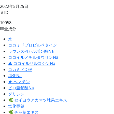
2022年5月25日
ID
10058
全成分
水
コカミドプロピルベタイン
ラウレス-4カルボン酸Na
ココイルメチルタウリンNa
⚠ ココイルサルコシンNa
コカミドDEA
塩化Na
★ ヘマチン
ピロ亜鉛酸Na
グリシン
🌿 セイヨウアカマツ球果エキス
塩化亜鉛
🌿 チャ葉エキス