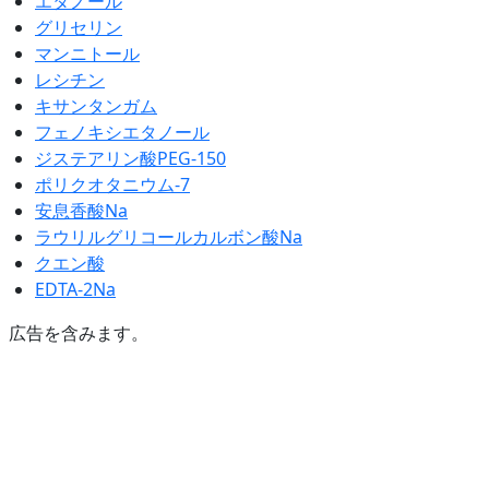
エタノール
グリセリン
マンニトール
レシチン
キサンタンガム
フェノキシエタノール
ジステアリン酸PEG-150
ポリクオタニウム-7
安息香酸Na
ラウリルグリコールカルボン酸Na
クエン酸
EDTA-2Na
広告を含みます。