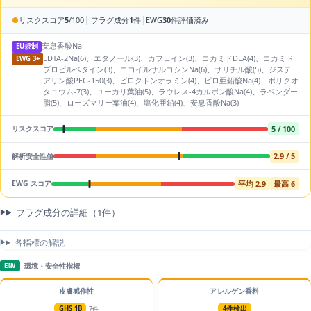
|
|
●
リスクスコア
5
/100
!
フラグ成分
1
件
EWG
30
件評価済み
安息香酸Na
EU規制
EDTA-2Na(6)、エタノール(3)、カフェイン(3)、コカミドDEA(4)、コカミド
EWG 3+
プロピルベタイン(3)、ココイルサルコシンNa(6)、サリチル酸(5)、ジステ
アリン酸PEG-150(3)、ピロクトンオラミン(4)、ピロ亜鉛酸Na(4)、ポリクオ
タニウム-7(3)、ユーカリ葉油(5)、ラウレス-4カルボン酸Na(4)、ラベンダー
脂(5)、ローズマリー葉油(4)、塩化亜鉛(4)、安息香酸Na(3)
5 / 100
リスクスコア
2.9 / 5
解析安全性値
平均 2.9
最高 6
EWG スコア
フラグ成分の詳細（1件）
各指標の解説
環境・安全性指標
ENV
皮膚感作性
アレルゲン香料
GHS 1B
7件
4件検出