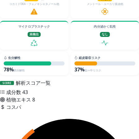
コカミドDEA・フェノキシエタノール他
メントール・ユーカリ葉油他
マイクロプラスチック
内分泌かく乱性
未検出
なし
生分解性
経皮吸収リスク
78%
37%
易分解性
低〜中リスク
解析スコア一覧
SCORE
成分数
43
植物エキス
8
コスパ