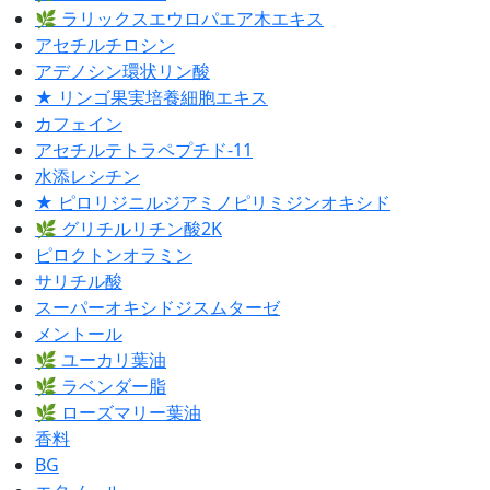
🌿 ラリックスエウロパエア木エキス
アセチルチロシン
アデノシン環状リン酸
★ リンゴ果実培養細胞エキス
カフェイン
アセチルテトラペプチド-11
水添レシチン
★ ピロリジニルジアミノピリミジンオキシド
🌿 グリチルリチン酸2K
ピロクトンオラミン
サリチル酸
スーパーオキシドジスムターゼ
メントール
🌿 ユーカリ葉油
🌿 ラベンダー脂
🌿 ローズマリー葉油
香料
BG