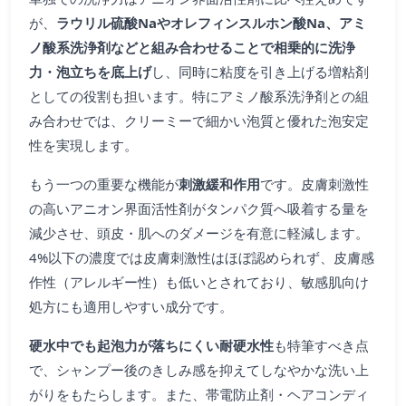
が、
ラウリル硫酸Naやオレフィンスルホン酸Na、アミ
ノ酸系洗浄剤などと組み合わせることで相乗的に洗浄
力・泡立ちを底上げ
し、同時に粘度を引き上げる増粘剤
としての役割も担います。特にアミノ酸系洗浄剤との組
み合わせでは、クリーミーで細かい泡質と優れた泡安定
性を実現します。
もう一つの重要な機能が
刺激緩和作用
です。皮膚刺激性
の高いアニオン界面活性剤がタンパク質へ吸着する量を
減少させ、頭皮・肌へのダメージを有意に軽減します。
4%以下の濃度では皮膚刺激性はほぼ認められず、皮膚感
作性（アレルギー性）も低いとされており、敏感肌向け
処方にも適用しやすい成分です。
硬水中でも起泡力が落ちにくい耐硬水性
も特筆すべき点
で、シャンプー後のきしみ感を抑えてしなやかな洗い上
がりをもたらします。また、帯電防止剤・ヘアコンディ