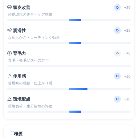
頭皮改善
○
+20
頭皮環境の改善・ケア効果
潤滑性
○
+20
なめらかさ・コーティング効果
育毛力
△
+0
育毛・発毛促進への寄与
使用感
○
+30
使用時の感触・仕上がり感
環境配慮
○
+20
環境負荷・生分解性の評価
概要