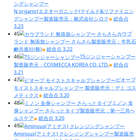
N organic(エヌオーガニック)マイルド&リファイニン
グシャンプー
製造販売元：株式会社シロク
総合点
3.23
45
カウブ
ランド 無添加シャンプー さらさら
製造販売元：牛乳石
鹸共進社(株)
総合点 3.22
46
TSジンジャーシャンプー
製造販売元：COSMECCA KOREA CO.,LTD.
総合点
3.21
47
ビオーブ
モイストスキャルプシャンプー
製造販売元：デミ コス
メティクス
総合点 3.20
48
ミノン 全
身シャンプー さらっとタイプ
製造販売元：第一三共ヘ
ルスケア
総合点 3.20
49
Aminous(アミナス) クレンジングシャンプー
製造販売