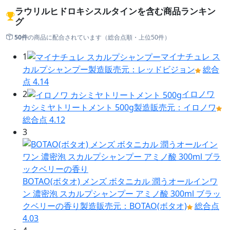
ラウリルヒドロキシスルタインを含む商品ランキン
グ
50件
の商品に配合されています（総合点順・上位50件）
1
マイナチュレ ス
カルプシャンプー
製造販売元：レッドビジョン
総合
点 4.14
2
イロノワ
カシミヤトリートメント 500g
製造販売元：イロノワ
総合点 4.12
3
BOTAO(ボタオ) メンズ ボタニカル 潤うオールインワ
ン 濃密泡 スカルプシャンプー アミノ酸 300ml ブラッ
クベリーの香り
製造販売元：BOTAO(ボタオ)
総合点
4.03