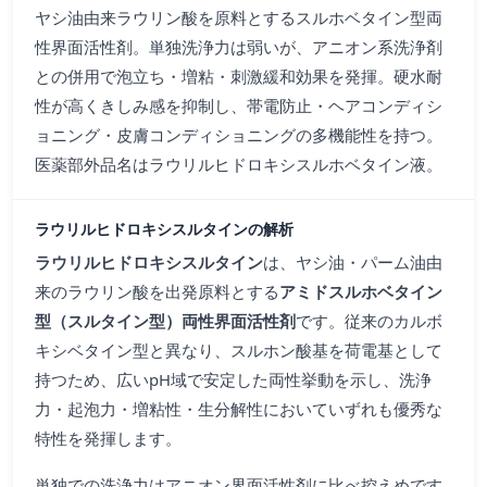
ヤシ油由来ラウリン酸を原料とするスルホベタイン型両
性界面活性剤。単独洗浄力は弱いが、アニオン系洗浄剤
との併用で泡立ち・増粘・刺激緩和効果を発揮。硬水耐
性が高くきしみ感を抑制し、帯電防止・ヘアコンディシ
ョニング・皮膚コンディショニングの多機能性を持つ。
医薬部外品名はラウリルヒドロキシスルホベタイン液。
ラウリルヒドロキシスルタインの解析
ラウリルヒドロキシスルタイン
は、ヤシ油・パーム油由
来のラウリン酸を出発原料とする
アミドスルホベタイン
型（スルタイン型）両性界面活性剤
です。従来のカルボ
キシベタイン型と異なり、スルホン酸基を荷電基として
持つため、広いpH域で安定した両性挙動を示し、洗浄
力・起泡力・増粘性・生分解性においていずれも優秀な
特性を発揮します。
単独での洗浄力はアニオン界面活性剤に比べ控えめです