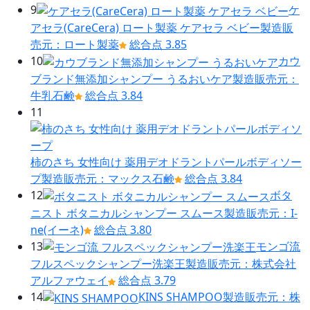
9
ケ
アセラ(CareCera) ロート製薬 ケアセラ ベビー
製造販
売元：ロート製薬
総合点 3.85
10
カウ
ブランド無添加シャンプー うるおいケア
製造販売元：
牛乳石鹸
総合点 3.84
11
柿のさち 女性向け 薬用デオドラントパールボディソー
プ
製造販売元：マックス石鹸
総合点 3.84
12
ボタ
ニスト ボタニカルシャンプー スムース
製造販売元：I-
ne(イーネ)
総合点 3.80
13
モンゴ流
フルスペックシャンプー洗楽王
製造販売元：株式会社
アルファウェイ
総合点 3.79
14
KINS SHAMPOO
製造販売元：株