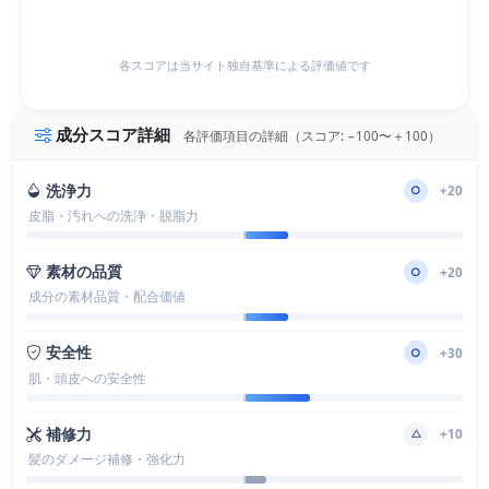
各スコアは当サイト独自基準による評価値です
成分スコア詳細
各評価項目の詳細（スコア: −100〜＋100）
洗浄力
○
+20
皮脂・汚れへの洗浄・脱脂力
素材の品質
○
+20
成分の素材品質・配合価値
安全性
○
+30
肌・頭皮への安全性
補修力
△
+10
髪のダメージ補修・強化力