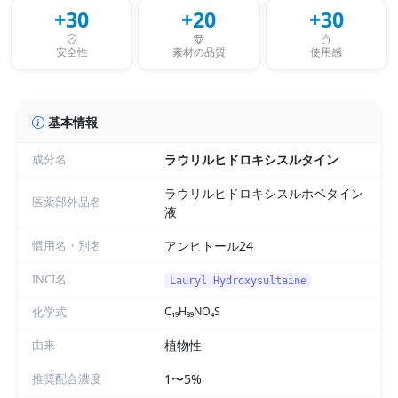
+30
+20
+30
安全性
素材の品質
使用感
基本情報
成分名
ラウリルヒドロキシスルタイン
ラウリルヒドロキシスルホベタイン
医薬部外品名
液
慣用名・別名
アンヒトール24
INCI名
Lauryl Hydroxysultaine
化学式
C₁₉H₃₉NO₄S
由来
植物性
推奨配合濃度
1〜5%